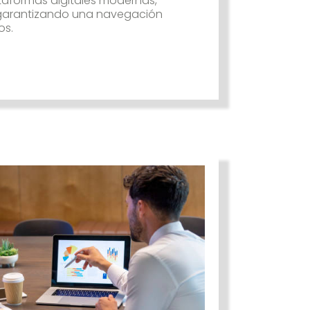
taformas digitales modernas,
, garantizando una navegación
os.