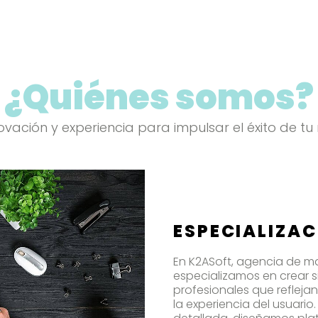
¿Quiénes somos?
ación y experiencia para impulsar el éxito de tu ne
ESPECIALIZA
En K2ASoft, agencia de mar
especializamos en crear s
profesionales que refleja
la experiencia del usuario