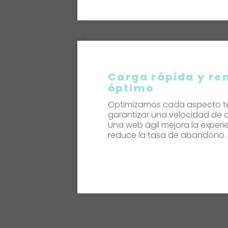
Carga rápida y re
óptimo
Optimizamos cada aspecto t
garantizar una velocidad de c
Una web ágil mejora la experie
reduce la tasa de abandono.