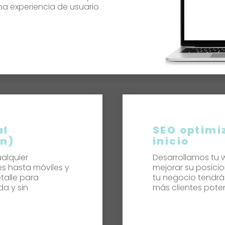
na experiencia de usuario
al
SEO optimi
gn)
inicio
alquier
Desarrollamos tu 
s hasta móviles y
mejorar su posici
talle para
tu negocio tendrá 
a y sin
más clientes poten